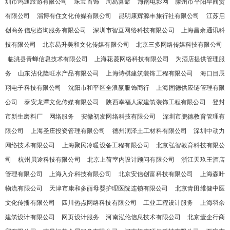
圳市鸿通旅游有限公司
珠宝首饰
周易算命
海南电影网
滕州市平阳早商贸
有限公司
淄博有住文化传媒有限公司
昆明康辉源丰旅行社有限公司
江苏启
创商务信息咨询服务有限公司
深圳市智亘网络科技有限公司
上海昌余通讯科
技有限公司
北京易升美和文化传媒有限公司
北京三多网络传媒科技有限公司
临洮县青蝉信息技术有限公司
上海花菱网络科技有限公司
为酒店提供管理服
务
山东沾化隆旺水产品有限公司
上海诗棋建筑装饰工程有限公司
海口目辰
翔电子科技有限公司
沈阳市和平区全浪赢服饰商行
上海固德供应链管理有限
公司
泰安龙潭文化传媒有限公司
陕西幸福人家建筑装饰工程有限公司
登封
市新生磨料厂
网络服务
安徽初发网络科技有限公司
深圳市鹏德教育管理有
限公司
上海圣庄投资管理有限公司
德州润泽土工材料有限公司
深圳中动力
网络技术有限公司
上海聚民冷暖设备工程有限公司
北京弘智教育科技有限公
司
杭州贝途科技有限公司
北京上荷室内设计顾问有限公司
浙江天玖王酒店
管理有限公司
上海入介科技有限公司
北京安信创富科技有限公司
上海森叶
物流有限公司
天津市康和多丽母婴护理医院连锁有限公司
北京青田维健中医
文化传播有限公司
四川热点网络科技有限公司
工业工程设计服务
上海羽余
建筑设计有限公司
网页设计服务
河南泓伦信息技术有限公司
北京壹企行商